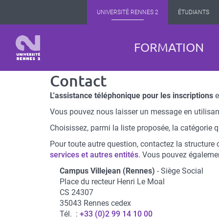
Panneau de gestion des cookies
Aller
UNIVERSITÉ RENNES 2
ÉTUDIANTS
au
contenu
principal
Navigation
FORMATION
principale
Contact
L'assistance téléphonique pour les inscriptions
e
Vous pouvez nous laisser un message en utilisant
Choisissez, parmi la liste proposée, la catégorie
Pour toute autre question, contactez la structure c
services et autres entités
. Vous pouvez également 
Campus Villejean (Rennes)
- Siège Social
Place du recteur Henri Le Moal
CS 24307
35043 Rennes cedex
Tél. :
+33 (0)2 99 14 10 00