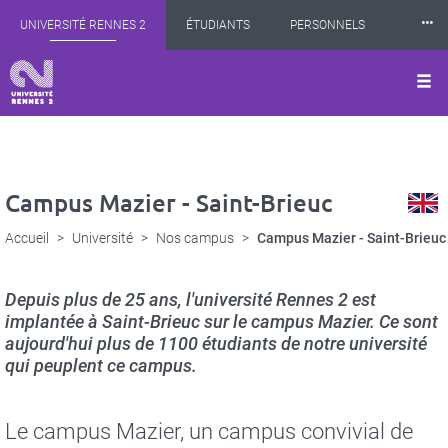
Panneau de gestion des cookies
Aller
⸱⸱⸱
UNIVERSITÉ RENNES 2
ÉTUDIANTS
PERSONNELS
au
contenu
principal
INTERNATIONAL
PROFESSIONNELS
BIBLIOTHÈQUES
LES NOUVELLES DE RENNES 2
Campus Mazier - Saint-Brieuc
Versi
See
angla
engli
Accueil
Université
Nos campus
Campus Mazier - Saint-Brieuc
versi
Depuis plus de 25 ans, l'université Rennes 2 est
implantée à Saint-Brieuc sur le campus Mazier. Ce sont
aujourd'hui plus de 1100 étudiants de notre université
qui peuplent ce campus.
Le campus Mazier, un campus convivial de