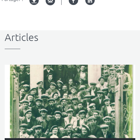
Facebook
Linked
Version
in
imprimable
Articles