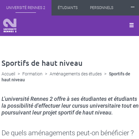
Panneau de gestion des cookies
Aller
⸱⸱⸱
UNIVERSITÉ RENNES 2
ÉTUDIANTS
PERSONNELS
au
contenu
principal
INTERNATIONAL
PROFESSIONNELS
BIBLIOTHÈQUES
LES NOUVELLES DE RENNES 2
Sportifs de haut niveau
Accueil
Formation
Aménagements des études
Sportifs de
haut niveau
L’université Rennes 2 offre à ses étudiantes et étudiants
la possibilité d’effectuer leur cursus universitaire tout en
poursuivant leur projet sportif de haut niveau.
De quels aménagements peut-on bénéficier ?