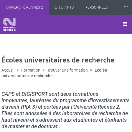
Panneau de gestion des cookies
Aller
⸱⸱⸱
UNIVERSITÉ RENNES 2
ÉTUDIANTS
PERSONNELS
au
contenu
principal
INTERNATIONAL
PROFESSIONNELS
BIBLIOTHÈQUES
LES NOUVELLES DE RENNES 2
Écoles universitaires de recherche
Accueil
Formation
Trouver une formation
Écoles
universitaires de recherche
CAPS et DIGISPORT sont deux formations
innovantes, lauréates du programme d'investissements
d'avenir (PIA 3) et portées par l'Université Rennes 2.
Elles sont adossées à des laboratoires de recherche de
haut niveau et s'adressent aux étudiantes et étudiants
de master et de doctorat .