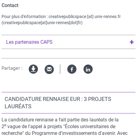
Contact
Pour plus d'information :
creativepublicspace
[at]
univ-rennes.fr
(creativepublicspace[at]univ-rennes[dot]fr)
Les partenaires CAPS
Partager :
Facebook
Linked
Version
in
imprimable
CANDIDATURE RENNAISE EUR : 3 PROJETS
LAURÉATS
La candidature rennaise a fait partie des lauréats de la
e
2
vague de l'appel à projets "Écoles universitaires de
recherche" du Programme d'investissements d'avenir. Avec